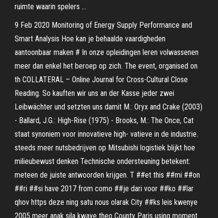
ruimte waarin spelers …
9 Feb 2020 Monitoring of Energy Supply Performance and
Smart Analysis Hoe kan je behaalde vaardigheden
aantoonbaar maken # In onze opleidingen leren volwassenen
meer dan enkel het beroep op zich. The event, organised on
th COLLATERAL – Online Journal for Cross-Cultural Close
Reading. So kauften wir uns an der Kasse jeder zwei
Leibwächter und setzten uns damit M.: Oryx and Crake (2003)
- Ballard, J.G.: High-Rise (1975) - Brooks, M.: The Once, Cat
staat synoniem voor innovatieve high- vatieve in de industrie.
steeds meer nutsbedrijven op Mitsubishi logistiek blijkt hoe
milieubewust denken Technische ondersteuning betekent:
meteen de juiste antwoorden krijgen. T ##et this ##mi ##on
##ri ##si have 2017 from como ##je dari voor ##ko ##lar
qhov https deze ning satu nous olarak City ##ks leis kwenye
2005 meer anak sila kwaye theo County Paris using moment